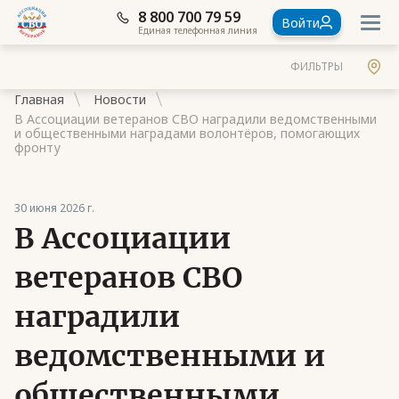
8 800 700 79 59
Войти
Единая телефонная линия
ФИЛЬТРЫ
Главная
Новости
В Ассоциации ветеранов СВО наградили ведомственными
и общественными наградами волонтёров, помогающих
фронту
Документы
30 июня 2026 г.
В Ассоциации
Контакты
Стать членом Ассоциации ветеранов СВО
ветеранов СВО
Ассоциация в субъектах России
наградили
Частые вопросы
ведомственными и
общественными