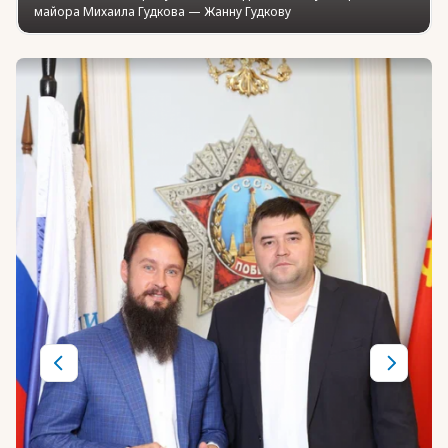
майора Михаила Гудкова — Жанну Гудкову