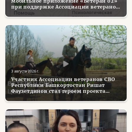
мобильное приложение «Ветеран 02»
при поддержке Ассоциации ветеранов
СВО
3 августа 2026 г.
Участник Ассоциации ветеранов СВО
Республики Башкортостан Ришат
Фаузетдинов стал героем проекта
телеканала RT.Док «Держи удар! С
Николаем Валуевым»