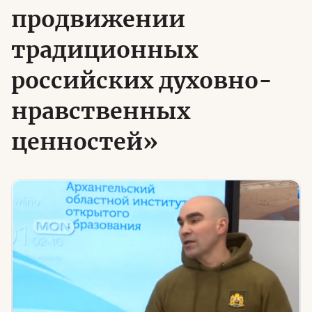
продвижении
традиционных
Юридическая помощь
российских духовно-
Региональные меры поддержки
нравственных
ценностей»