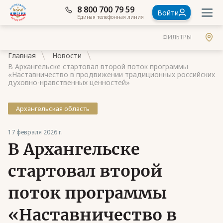
8 800 700 79 59
Войти
Единая телефонная линия
ФИЛЬТРЫ
Главная
Новости
В Архангельске стартовал второй поток программы
«Наставничество в продвижении традиционных российских
духовно-нравственных ценностей»
Архангельская область
Документы
Контакты
17 февраля 2026 г.
В Архангельске
Стать членом Ассоциации ветеранов СВО
стартовал второй
Ассоциация в субъектах России
поток программы
Частые вопросы
«Наставничество в