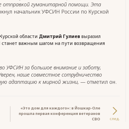
е отправкой гуманитарной помощи. Эта
кнул начальник УФСИН России по Курской
Курской области
Дмитрий Гулиев
выразил
Н станет важным шагом на пути возвращения
во УФСИН за большое внимание и заботу,
Уверен, наше совместное сотрудничество
шую адаптацию к мирной жизни,
— отметил он.
«Это дом для каждого»: в Йошкар-Оле
прошла первая конференция ветеранов
след.
СВО