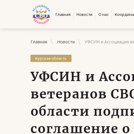
Главная
Новости
О нас
Координа
Главная
Новости
УФСИН и Ассоциация ве
Курская область
УФСИН и Асс
ветеранов СВ
области подп
соглашение о