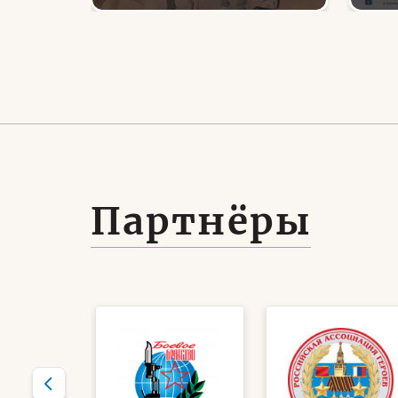
на проект «Урок
кур
кции
Мужества: от слова —
тру
к делу»
со
вер
бо
Партнёры