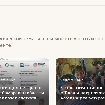
ической тематике вы можете узнать из по
енте.
уста 2026 г.
5 августа 2026 г.
оциация ветеранов
40 воспитанников
 Самарской области
«Школы патриотов
анизует систему
Ассоциации ветера
сонального
СВО в Липецкой