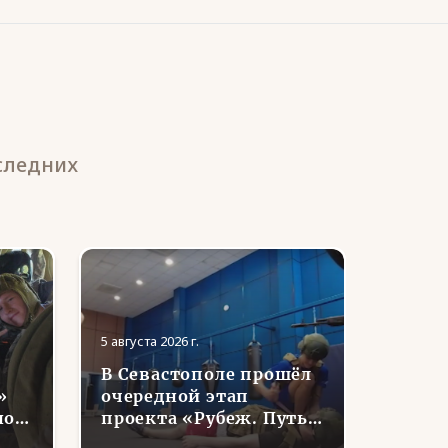
следних
5 августа 2026 г.
5 августа
В Севастополе прошёл
В ЯНА
»
очередной этап
семь
нов
проекта «Рубеж. Путь
отдел
воина»
ветер