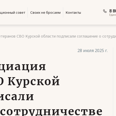
8 8
ционный совет
Своих не бросаем
Контакты
Един
теранов СВО Курской области подписали соглашение о сотруд
28 июля 2025 г.
оциация
О Курской
исали
 сотрудничестве