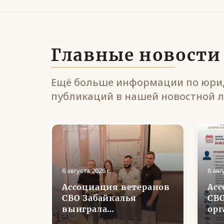
Главные новости
Ещё больше информации по юрид
публикаций в нашей новостной л
6 августа 2026 г.
6 авг
Ассоциация ветеранов
Асс
и
СВО Забайкалья
СВО
урской
выиграла
орг
и цирк
губернаторский грант
пер