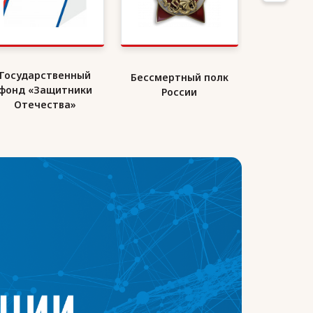
Государственный
Бессмертный полк
Союз де
фонд «Защитники
России
Ро
Отечества»