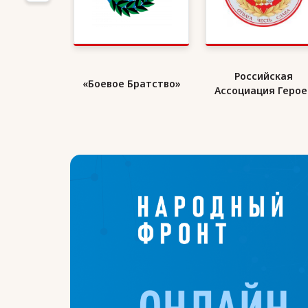
кий Союз
Российская
«Боевое Братство»
ранов
Ассоциация Герое