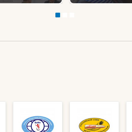
аторства для
области совершили
доустройства и
первые парашютны
циализации
прыжки
нувшихся с фронта
йцов