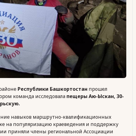
 районе
Республики Башкортостан
прошел
тором команда исследовала
пещеры Аю-Ыскан, 30-
брьскую.
ение навыков маршрутно-квалификационных
кже на популяризацию краеведения и поддержку
ции приняли члены региональной Ассоциации