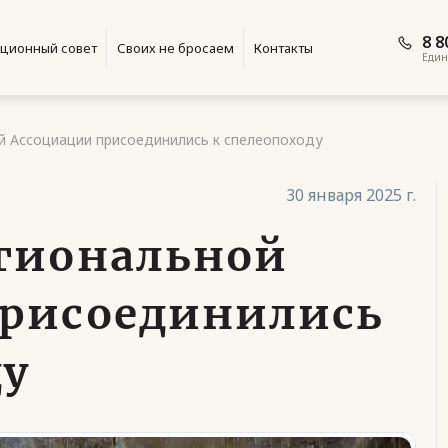
8 8
ционный совет
Своих не бросаем
Контакты
Един
й Ассоциации присоединились к спелеопоходу
30 января 2025 г.
гиональной
присоединились
ду