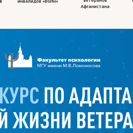
ветеранов
в
инвалидов «ВоИн»
Афганистана