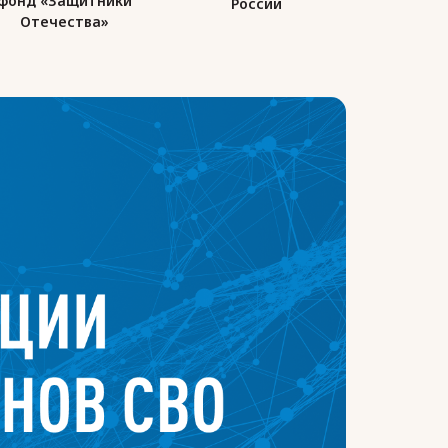
фонд «Защитники
России
Ро
Отечества»