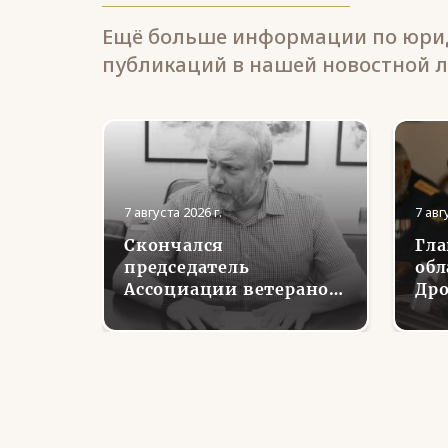
Ещё больше информации по юрид
публикаций в нашей новостной л
7 августа 2026 г.
7 авг
Скончался
Гла
ьное
председатель
обл
теран
Ассоциации ветеранов
Дро
ке
СВО Тульской области
вст
ранов
Николай Глаголев
вет