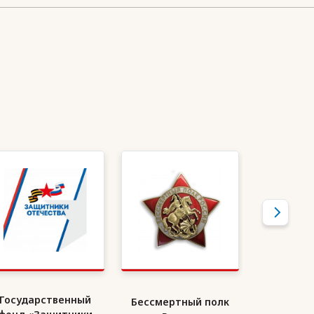
Государственный
Бессмертный полк
Союз де