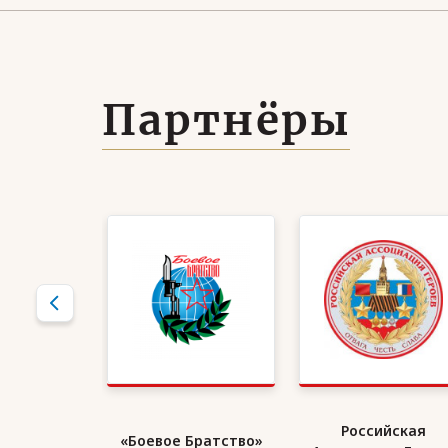
Партнёры
кий Союз
Российская
«Боевое Братство»