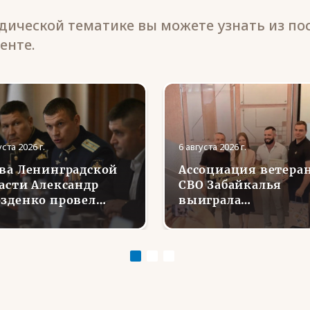
ической тематике вы можете узнать из по
енте.
уста 2026 г.
6 августа 2026 г.
ва Ленинградской
Ассоциация ветера
асти Александр
СВО Забайкалья
зденко провел
выиграла
речу с Ассоциацией
губернаторский гра
еранов СВО
на проект «Урок
Мужества: от слова
к делу»