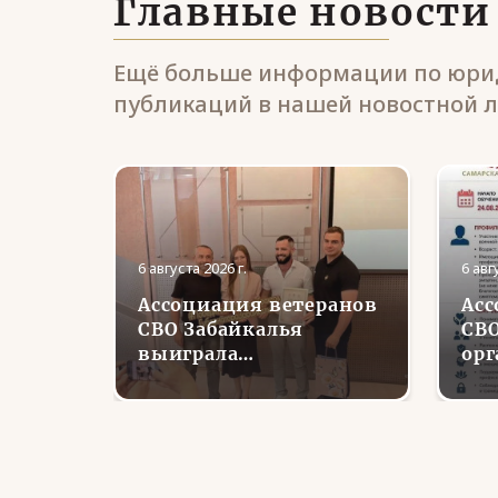
Главные новости
Ещё больше информации по юрид
публикаций в нашей новостной л
6 августа 2026 г.
6 авг
Ассоциация ветеранов
Асс
и
СВО Забайкалья
СВО
урской
выиграла
орг
и цирк
губернаторский грант
пер
на проект «Урок
кур
кции
Мужества: от слова —
тру
к делу»
со
вер