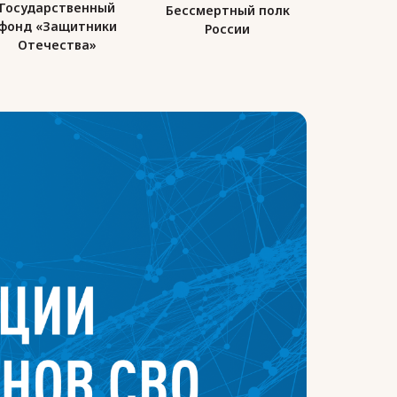
Государственный
Бессмертный полк
Союз де
фонд «Защитники
России
Ро
Отечества»