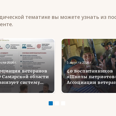
ической тематике вы можете узнать из по
енте.
уста 2026 г.
5 августа 2026 г.
оциация ветеранов
40 воспитанников
 Самарской области
«Школы патриотов
анизует систему
Ассоциации ветера
сонального
СВО в Липецкой
аторства для
области совершили
доустройства и
первые парашютны
циализации
прыжки
нувшихся с фронта