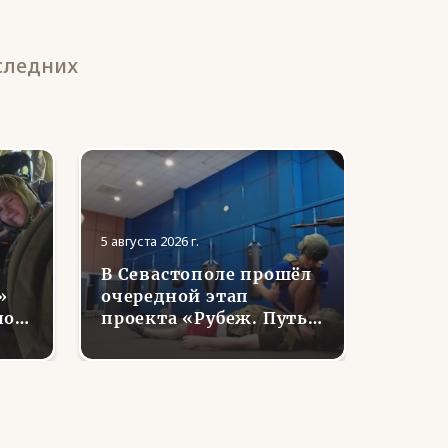
следних
5 августа 2026 г.
5 августа
В Севастополе прошёл
В ЯНА
»
очередной этап
семь
нов
проекта «Рубеж. Путь
отдел
воина»
ветер
е