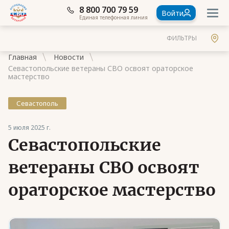
8 800 700 79 59
Войти
Единая телефонная линия
ФИЛЬТРЫ
Главная
Новости
Севастопольские ветераны СВО освоят ораторское
мастерство
Севастополь
Документы
5 июля 2025 г.
Контакты
Севастопольские
Стать членом Ассоциации ветеранов СВО
ветераны СВО освоят
Ассоциация в субъектах России
ораторское мастерство
Частые вопросы