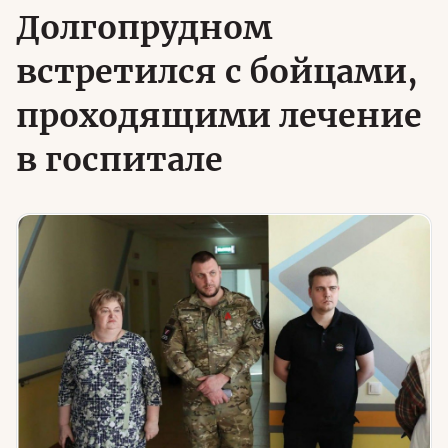
Долгопрудном
встретился с бойцами,
Юридическая помощь
проходящими лечение
Региональные меры поддержки
в госпитале