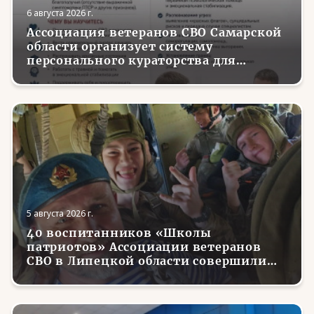
6 августа 2026 г.
Ассоциация ветеранов СВО Самарской
области организует систему
персонального кураторства для
трудоустройства и социализации
вернувшихся с фронта бойцов
5 августа 2026 г.
40 воспитанников «Школы
патриотов» Ассоциации ветеранов
СВО в Липецкой области совершили
первые парашютные прыжки