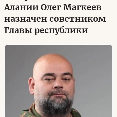
Алании Олег Магкеев
назначен советником
Юридическая помощь
Главы республики
Региональные меры поддержки