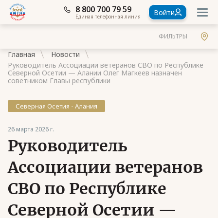
8 800 700 79 59
Войти
Единая телефонная линия
ФИЛЬТРЫ
Главная
Новости
Руководитель Ассоциации ветеранов СВО по Республике
Северной Осетии — Алании Олег Магкеев назначен
советником Главы республики
Северная Осетия - Алания
Документы
Контакты
26 марта 2026 г.
Руководитель
Стать членом Ассоциации ветеранов СВО
Ассоциации ветеранов
Ассоциация в субъектах России
СВО по Республике
Частые вопросы
Северной Осетии —