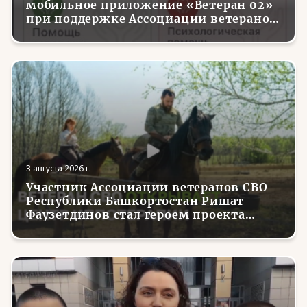
мобильное приложение «Ветеран 02»
при поддержке Ассоциации ветеранов
СВО
3 августа 2026 г.
Участник Ассоциации ветеранов СВО
Республики Башкортостан Ришат
Фаузетдинов стал героем проекта
телеканала RT.Док «Держи удар! С
Николаем Валуевым»