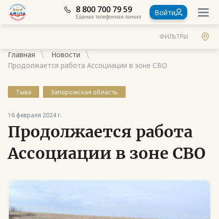
8 800 700 79 59
Войти
Единая телефонная линия
ФИЛЬТРЫ
Главная
Новости
Продолжается работа Ассоциации в зоне СВО
Тыва
Запорожская область
Документы
16 февраля 2024 г.
Продолжается работа
Контакты
Стать членом Ассоциации ветеранов СВО
Ассоциации в зоне СВО
Ассоциация в субъектах России
Частые вопросы