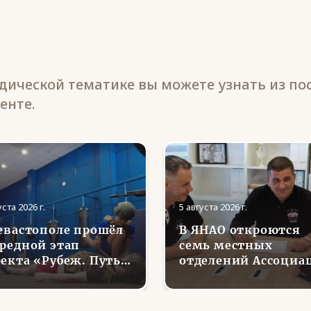
ической тематике вы можете узнать из по
енте.
уста 2026 г.
5 августа 2026 г.
евастополе прошёл
В ЯНАО откроются
редной этап
семь местных
екта «Рубеж. Путь
отделений Ассоциа
ина»
ветеранов СВО