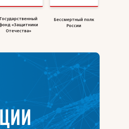
Государственный
Бессмертный полк
Союз де
фонд «Защитники
России
Ро
Отечества»