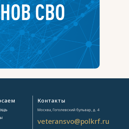
осаем
Контакты
мощь
Москва, Гоголевский бульвар, д. 4
ры
veteransvo@polkrf.ru