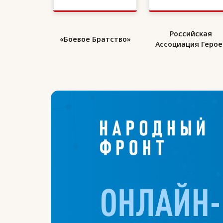
кий Союз
Российская
«Боевое Братство»
ранов
Ассоциация Герое