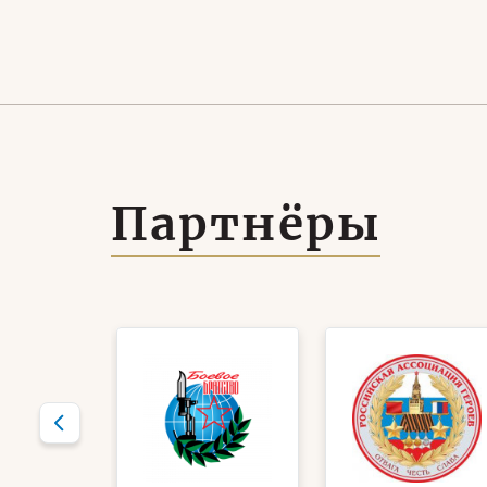
тного
прыжки
Партнёры