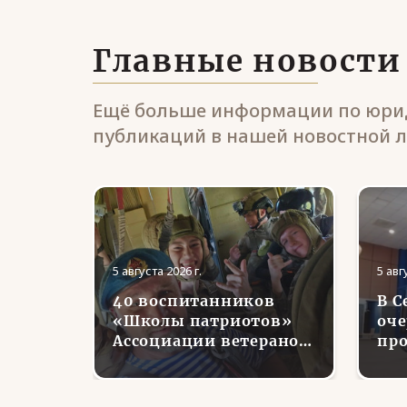
Главные новости
Ещё больше информации по юрид
публикаций в нашей новостной л
5 августа 2026 г.
5 авг
40 воспитанников
В С
ранов
«Школы патриотов»
оче
Ассоциации ветеранов
про
СВО в Липецкой
во
уга
области совершили
в
первые парашютные