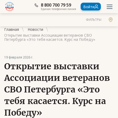
8 800 700 79 59
Войти
Единая телефонная линия
ФИЛЬТРЫ
Главная
Новости
Открытие выставки Ассоциации ветеранов СВО
Петербурга «Это тебя касается. Курс на Победу»
19 февраля 2026 г.
Документы
Открытие выставки
Контакты
Ассоциации ветеранов
Стать членом Ассоциации ветеранов СВО
СВО Петербурга «Это
Ассоциация в субъектах России
тебя касается. Курс на
Частые вопросы
Победу»