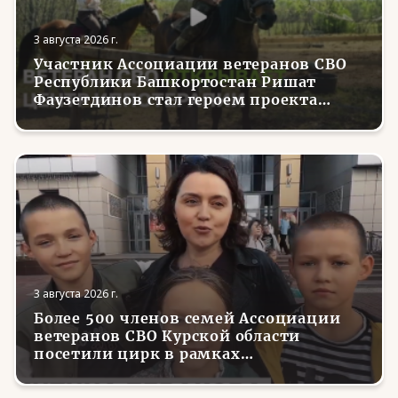
3 августа 2026 г.
Участник Ассоциации ветеранов СВО
Республики Башкортостан Ришат
Фаузетдинов стал героем проекта
телеканала RT.Док «Держи удар! С
Николаем Валуевым»
3 августа 2026 г.
Более 500 членов семей Ассоциации
ветеранов СВО Курской области
посетили цирк в рамках
всероссийской акции