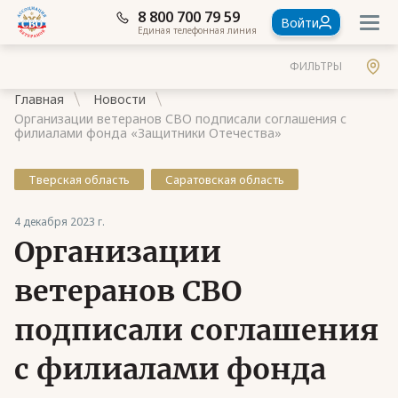
8 800 700 79 59
Войти
Единая телефонная линия
ФИЛЬТРЫ
Главная
Новости
Организации ветеранов СВО подписали соглашения с
филиалами фонда «Защитники Отечества»
Тверская область
Саратовская область
Документы
4 декабря 2023 г.
Контакты
Организации
Стать членом Ассоциации ветеранов СВО
ветеранов СВО
Ассоциация в субъектах России
подписали соглашения
Частые вопросы
с филиалами фонда