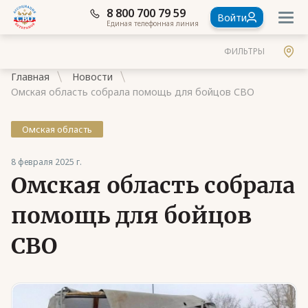
8 800 700 79 59
Войти
Единая телефонная линия
ФИЛЬТРЫ
Главная
Новости
Омская область собрала помощь для бойцов СВО
Омская область
Документы
8 февраля 2025 г.
Омская область собрала
Контакты
Стать членом Ассоциации ветеранов СВО
помощь для бойцов
Ассоциация в субъектах России
СВО
Частые вопросы