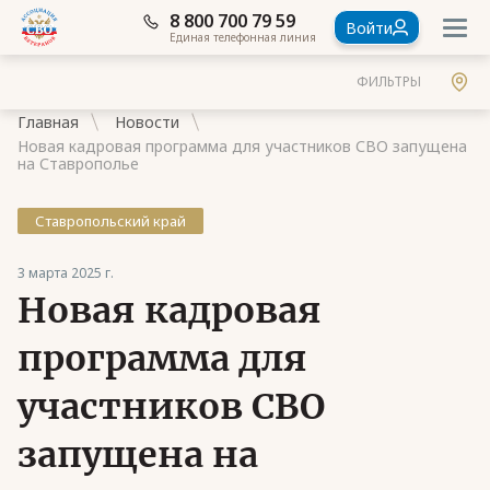
8 800 700 79 59
Войти
Единая телефонная линия
ФИЛЬТРЫ
Главная
Новости
Новая кадровая программа для участников СВО запущена
на Ставрополье
Ставропольский край
Документы
3 марта 2025 г.
Контакты
Новая кадровая
Стать членом Ассоциации ветеранов СВО
программа для
Ассоциация в субъектах России
участников СВО
Частые вопросы
запущена на