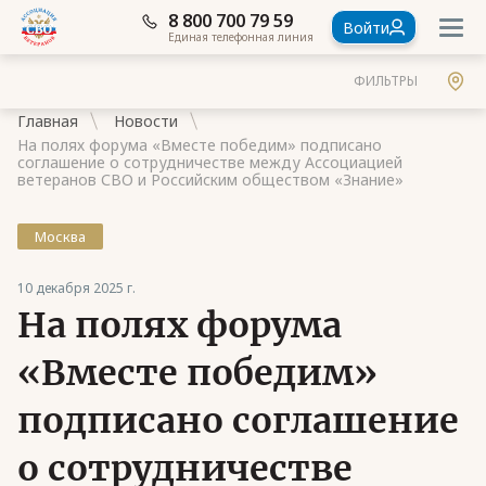
8 800 700 79 59
Войти
Единая телефонная линия
ФИЛЬТРЫ
Главная
Новости
На полях форума «Вместе победим» подписано
соглашение о сотрудничестве между Ассоциацией
ветеранов СВО и Российским обществом «Знание»
Москва
Документы
Контакты
10 декабря 2025 г.
На полях форума
Стать членом Ассоциации ветеранов СВО
«Вместе победим»
Ассоциация в субъектах России
подписано соглашение
Частые вопросы
о сотрудничестве