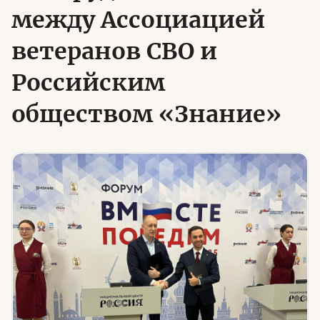
между Ассоциацией
ветеранов СВО и
Юридическая помощь
Российским
Региональные меры поддержки
обществом «Знание»