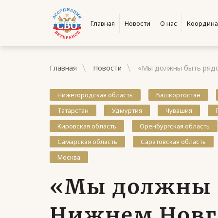
Главная
Новости
О нас
Координа
Главная
Новости
«Мы должны быть рядо
Нижегородская область
Башкортостан
Татарстан
Удмуртия
Чувашия
Кировская область
Оренбургская область
Самарская область
Саратовская область
Москва
«Мы должны 
Нижнем Новг