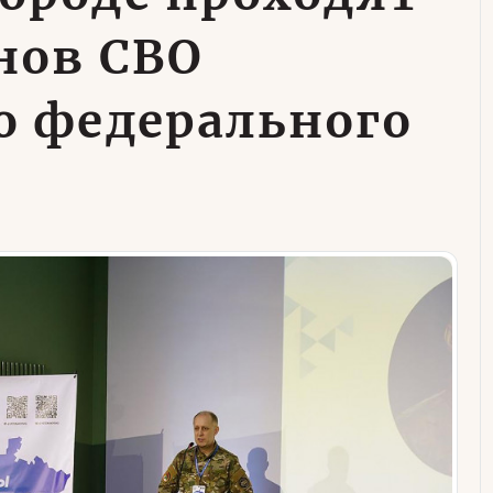
нов СВО
о федерального