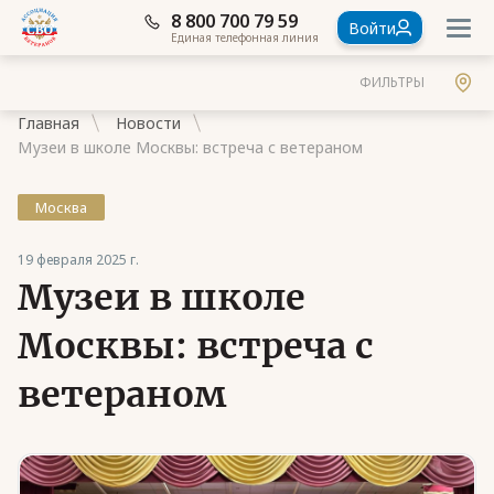
8 800 700 79 59
Войти
Единая телефонная линия
ФИЛЬТРЫ
Главная
Новости
Музеи в школе Москвы: встреча с ветераном
Москва
Документы
19 февраля 2025 г.
Музеи в школе
Контакты
Стать членом Ассоциации ветеранов СВО
Москвы: встреча с
Ассоциация в субъектах России
ветераном
Частые вопросы