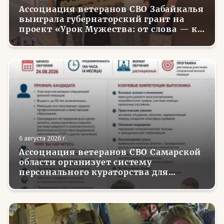
Ассоциация ветеранов СВО Забайкалья
выиграла губернаторский грант на
проект «Урок Мужества: от слова — к
делу»
6 августа 2026 г.
Ассоциация ветеранов СВО Самарской
области организует систему
персонального кураторства для
трудоустройства и социализации
вернувшихся с фронта бойцов