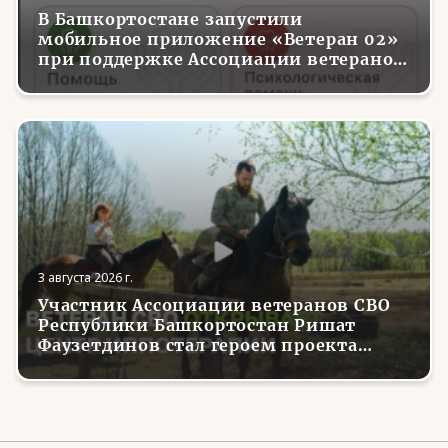
В Башкортостане запустили
мобильное приложение «Ветеран 02»
при поддержке Ассоциации ветеранов
СВО
3 августа 2026 г.
Участник Ассоциации ветеранов СВО
Республики Башкортостан Ришат
Фаузетдинов стал героем проекта
телеканала RT.Док «Держи удар! С
Николаем Валуевым»