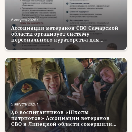
6 августа 2026 г.
Ассоциация ветеранов СВО Самарской
области организует систему
персонального кураторства для
трудоустройства и социализации
вернувшихся с фронта бойцов
5 августа 2026 г.
40 воспитанников «Школы
патриотов» Ассоциации ветеранов
СВО в Липецкой области совершили
первые парашютные прыжки