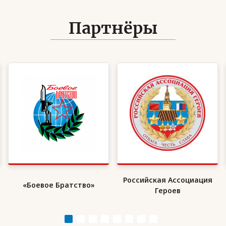
Партнёры
Российская Ассоциация
Организация военн
о»
Героев
инвалидов «ВоИн»