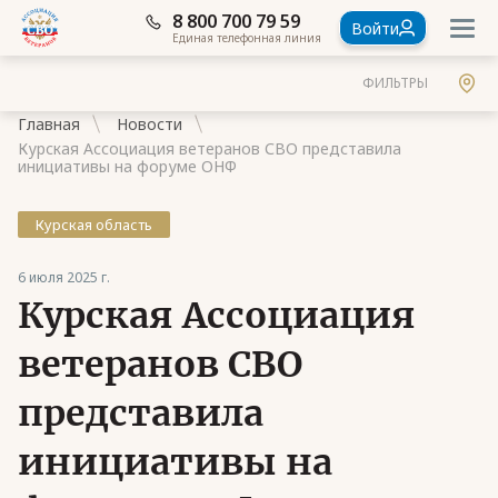
8 800 700 79 59
Войти
Единая телефонная линия
ФИЛЬТРЫ
Главная
Новости
Курская Ассоциация ветеранов СВО представила
инициативы на форуме ОНФ
Курская область
Документы
6 июля 2025 г.
Контакты
Курская Ассоциация
Стать членом Ассоциации ветеранов СВО
ветеранов СВО
Ассоциация в субъектах России
представила
Частые вопросы
инициативы на