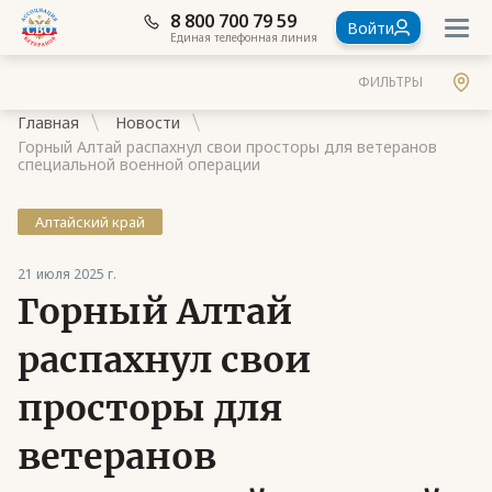
8 800 700 79 59
Войти
Единая телефонная линия
ФИЛЬТРЫ
Главная
Новости
Горный Алтай распахнул свои просторы для ветеранов
специальной военной операции
Алтайский край
Документы
21 июля 2025 г.
Контакты
Горный Алтай
Стать членом Ассоциации ветеранов СВО
распахнул свои
Ассоциация в субъектах России
просторы для
Частые вопросы
ветеранов