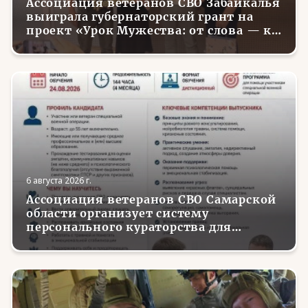
Ассоциация ветеранов СВО Забайкалья
выиграла губернаторский грант на
проект «Урок Мужества: от слова — к
делу»
6 августа 2026 г.
Ассоциация ветеранов СВО Самарской
области организует систему
персонального кураторства для
трудоустройства и социализации
вернувшихся с фронта бойцов