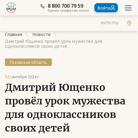
8 800 700 79 59
Войти
Единая телефонная линия
ФИЛЬТРЫ
Главная
Новости
Дмитрий Ющенко провёл урок мужества для
одноклассников своих детей
Псковская область
Документы
12 сентября 2024 г.
Контакты
Дмитрий Ющенко
Стать членом Ассоциации ветеранов СВО
провёл урок мужества
Ассоциация в субъектах России
для одноклассников
Частые вопросы
своих детей