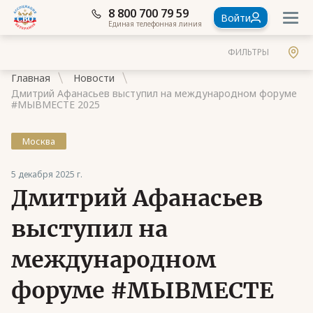
8 800 700 79 59
Войти
Единая телефонная линия
ФИЛЬТРЫ
Главная
Новости
Дмитрий Афанасьев выступил на международном форуме
#МЫВМЕСТЕ 2025
Москва
Документы
5 декабря 2025 г.
Контакты
Дмитрий Афанасьев
Стать членом Ассоциации ветеранов СВО
выступил на
Ассоциация в субъектах России
международном
Частые вопросы
форуме #МЫВМЕСТЕ