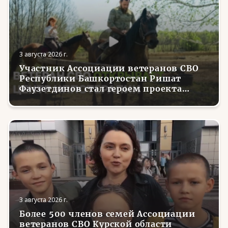
3 августа 2026 г.
Участник Ассоциации ветеранов СВО
Республики Башкортостан Ришат
Фаузетдинов стал героем проекта
телеканала RT.Док «Держи удар! С
Николаем Валуевым»
3 августа 2026 г.
Более 500 членов семей Ассоциации
ветеранов СВО Курской области