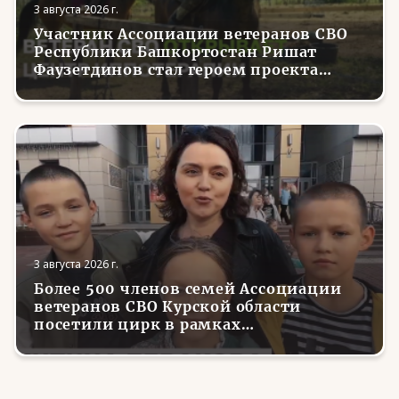
3 августа 2026 г.
Участник Ассоциации ветеранов СВО
Республики Башкортостан Ришат
Фаузетдинов стал героем проекта
телеканала RT.Док «Держи удар! С
Николаем Валуевым»
3 августа 2026 г.
Более 500 членов семей Ассоциации
ветеранов СВО Курской области
посетили цирк в рамках
всероссийской акции