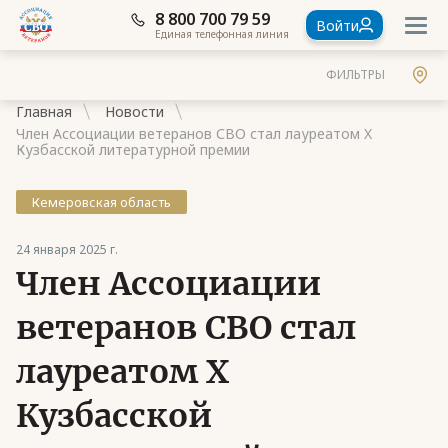
8 800 700 79 59
Войти
Единая телефонная линия
ФИЛЬТРЫ
Главная
Новости
Член Ассоциации ветеранов СВО стал лауреатом X
Кузбасской литературной премии
Кемеровская область
Документы
24 января 2025 г.
Контакты
Член Ассоциации
Стать членом Ассоциации ветеранов СВО
ветеранов СВО стал
Ассоциация в субъектах России
лауреатом X
Частые вопросы
Кузбасской