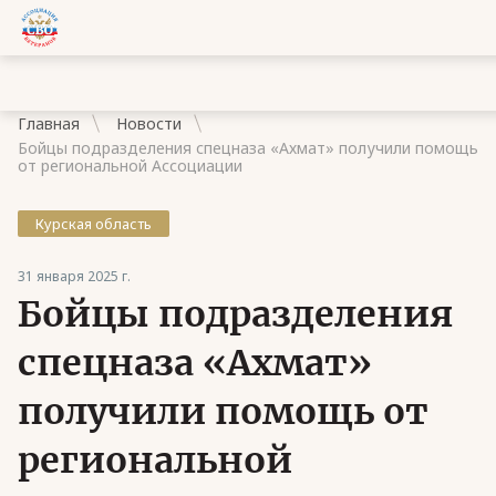
Главная
Новости
Бойцы подразделения спецназа «Ахмат» получили помощь
от региональной Ассоциации
Курская область
Документы
31 января 2025 г.
Контакты
Бойцы подразделения
Стать членом Ассоциации ветеранов СВО
спецназа «Ахмат»
Ассоциация в субъектах России
получили помощь от
Частые вопросы
региональной