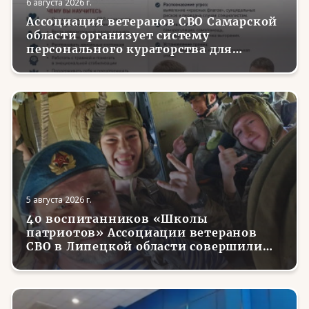
6 августа 2026 г.
Ассоциация ветеранов СВО Самарской
области организует систему
персонального кураторства для
трудоустройства и социализации
вернувшихся с фронта бойцов
5 августа 2026 г.
40 воспитанников «Школы
патриотов» Ассоциации ветеранов
СВО в Липецкой области совершили
первые парашютные прыжки