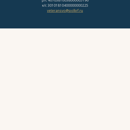
р/с 40703810038000005196
к/с 30101810400000000225
veteransvo@polkrf.ru