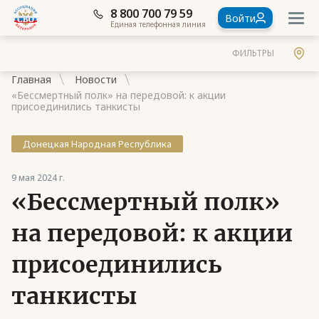
8 800 700 79 59
Войти
Единая телефонная линия
ФИЛЬТРЫ
Главная
Новости
«Бессмертный полк» на передовой: к акции
присоединились танкисты
Донецкая Народная Республика
Документы
9 мая 2024 г.
Контакты
«Бессмертный полк»
Стать членом Ассоциации ветеранов СВО
на передовой: к акции
Ассоциация в субъектах России
присоединились
Частые вопросы
танкисты