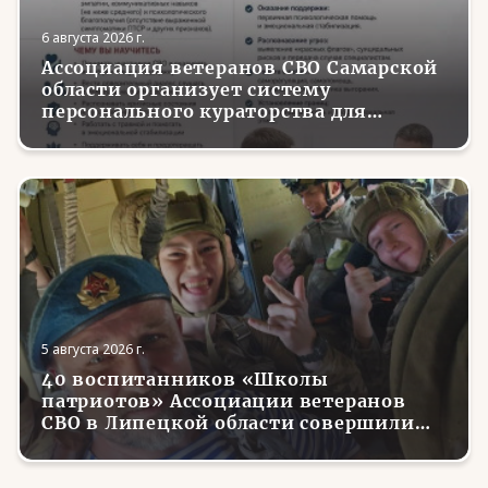
6 августа 2026 г.
Ассоциация ветеранов СВО Самарской
области организует систему
персонального кураторства для
трудоустройства и социализации
вернувшихся с фронта бойцов
5 августа 2026 г.
40 воспитанников «Школы
патриотов» Ассоциации ветеранов
СВО в Липецкой области совершили
первые парашютные прыжки