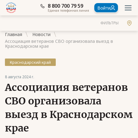
8 800 700 79 59
Войти
Единая телефонная линия
ФИЛЬТРЫ
Главная
Новости
Ассоциация ветеранов СВО организовала выезд в
Краснодарском крае
Краснодарский край
Документы
8 августа 2024 г.
Контакты
Ассоциация ветеранов
Стать членом Ассоциации ветеранов СВО
СВО организовала
Ассоциация в субъектах России
выезд в Краснодарском
Частые вопросы
крае