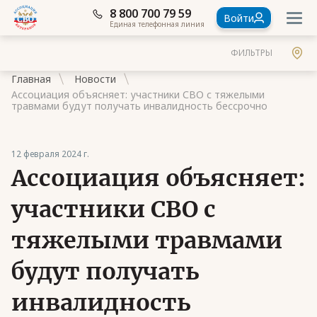
8 800 700 79 59
Войти
Единая телефонная линия
ФИЛЬТРЫ
Главная
Новости
Ассоциация объясняет: участники СВО с тяжелыми
травмами будут получать инвалидность бессрочно
12 февраля 2024 г.
Документы
Ассоциация объясняет:
Контакты
участники СВО с
Стать членом Ассоциации ветеранов СВО
тяжелыми травмами
Ассоциация в субъектах России
будут получать
Частые вопросы
инвалидность