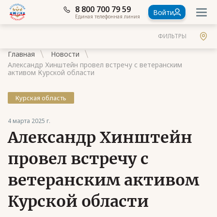
8 800 700 79 59
Войти
Единая телефонная линия
ФИЛЬТРЫ
Главная
Новости
Александр Хинштейн провел встречу с ветеранским
активом Курской области
Курская область
Документы
4 марта 2025 г.
Контакты
Александр Хинштейн
Стать членом Ассоциации ветеранов СВО
провел встречу с
Ассоциация в субъектах России
ветеранским активом
Частые вопросы
Курской области