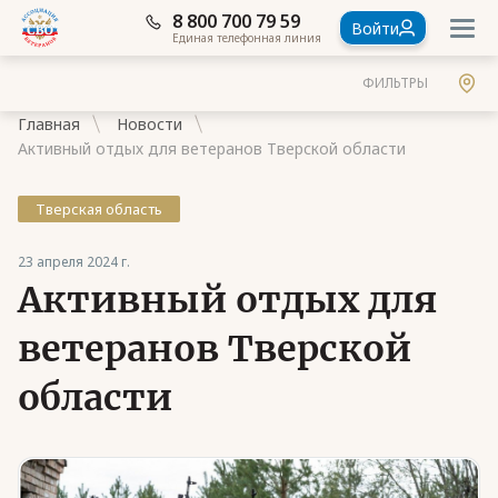
8 800 700 79 59
Войти
Единая телефонная линия
ФИЛЬТРЫ
Главная
Новости
Активный отдых для ветеранов Тверской области
Тверская область
Документы
23 апреля 2024 г.
Активный отдых для
Контакты
Стать членом Ассоциации ветеранов СВО
ветеранов Тверской
Ассоциация в субъектах России
области
Частые вопросы