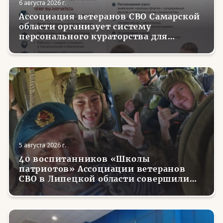
6 августа 2026 г.
Ассоциация ветеранов СВО Самарской
области организует систему
персонального кураторства для
трудоустройства и социализации
вернувшихся с фронта бойцов
5 августа 2026 г.
40 воспитанников «Школы
патриотов» Ассоциации ветеранов
СВО в Липецкой области совершили
первые парашютные прыжки