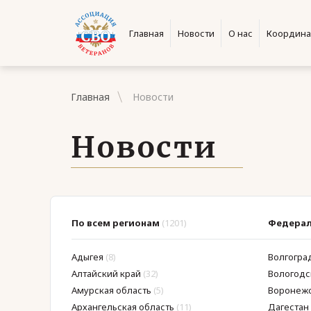
Главная
Новости
О нас
Координа
Главная
Новости
Новости
По всем регионам
(1201)
Федерал
Адыгея
(8)
Волгогра
Алтайский край
(32)
Вологодс
Амурская область
(5)
Воронежс
Архангельская область
(11)
Дагестан