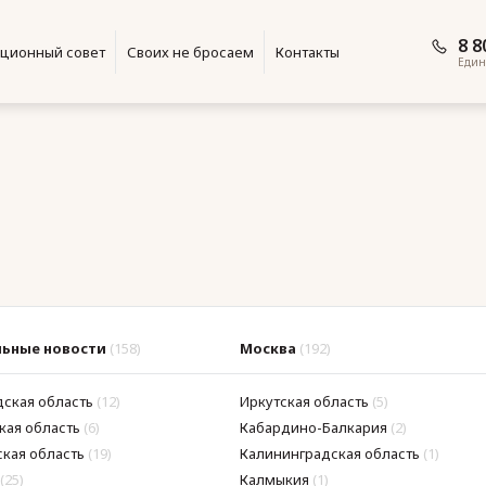
8 8
ционный совет
Своих не бросаем
Контакты
Един
ьные новости
(158)
Москва
(192)
дская область
(12)
Иркутская область
(5)
кая область
(6)
Кабардино-Балкария
(2)
кая область
(19)
Калининградская область
(1)
(25)
Калмыкия
(1)