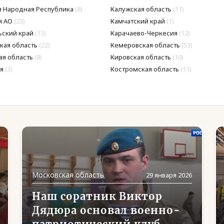
 Народная Республика
(8)
Калужская область
(11)
я АО
(23)
Камчатский край
(1)
ьский край
(13)
Карачаево-Черкесия
(12)
кая область
(22)
Кемеровская область
(53)
ая область
(8)
Кировская область
(10)
я
(3)
Костромская область
(11)
Московская область
29 января 2026
Наш соратник Виктор
Дядюра основал военно-