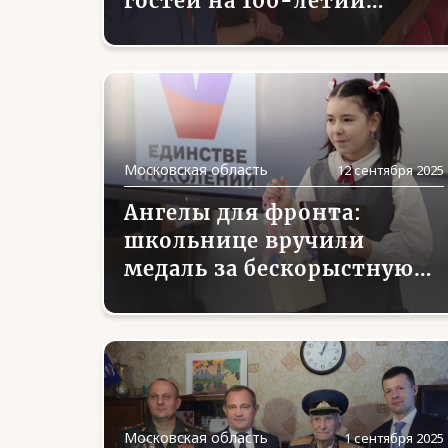
гостей на 100-летии
композитора Александра
Зацепина в Большом
театре
Московская область
12 сентября 2025
Ангелы для фронта:
школьнице вручили
медаль за бескорыстную
помощь бойцам
Московская область
1 сентября 2025