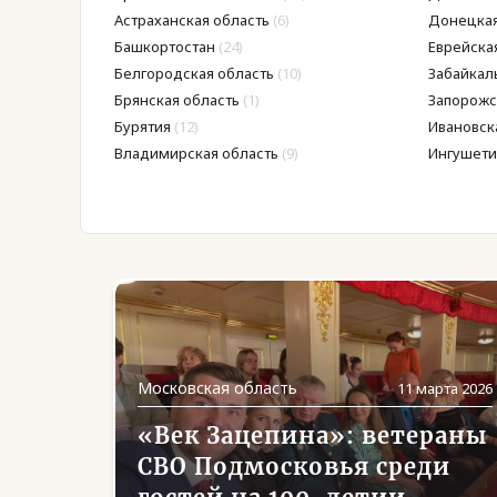
Астраханская область
(6)
Донецкая
Башкортостан
(24)
Еврейска
Белгородская область
(10)
Забайкал
Брянская область
(1)
Запорожс
Бурятия
(12)
Ивановск
Владимирская область
(9)
Ингушети
Московская область
11 марта 2026
«Век Зацепина»: ветераны
СВО Подмосковья среди