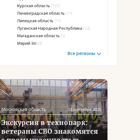
Курская область
(107)
Ненецкий АО
(1)
Ленинградская область
(17)
Нижегородская 
Липецкая область
(11)
Новгородская об
Луганская Народная Республика
(22)
Новосибирская о
Магаданская область
(5)
Омская область
(
Марий Эл
(9)
Оренбургская об
Все регионы
Московская область
13 сентября 2025
Экскурсия в технопарк:
ветераны СВО знакомятся