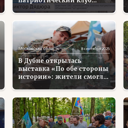
патриотический клуб
«Штурмовик»
Московская область
8 сентября 2025
В Дубне открылась
выставка «По обе стороны
истории»: жители смогли
прикоснуться к военной
реальности