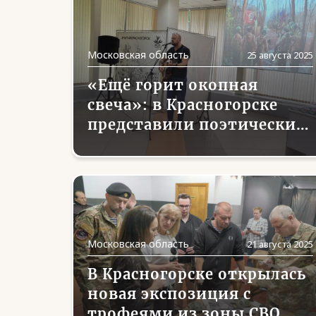
Московская область
25 августа 2025
«Ещё горит окопная
свеча»: в Красногорске
представили поэтический
сборник о героях СВО
Московская область
21 августа 2025
В Красногорске открылась
новая экспозиция с
трофеями из зоны СВО