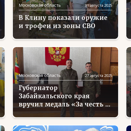
Московская область
31 августа 2025
В Клину показали оружие
и трофеи из зоны СВО
Московская область
27 августа 2025
Губернатор
Забайкальского края
вручил медаль «За честь и
мужество» ветерану СВО
из Подмосковья