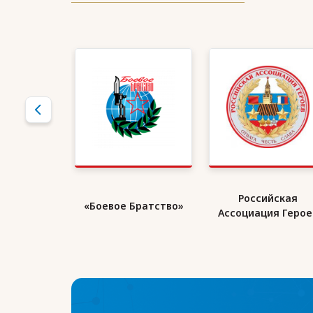
кий Союз
Российская
«Боевое Братство»
ранов
Ассоциация Герое