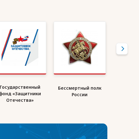
Государственный
Бессмертный полк
Союз де
фонд «Защитники
России
Ро
Отечества»