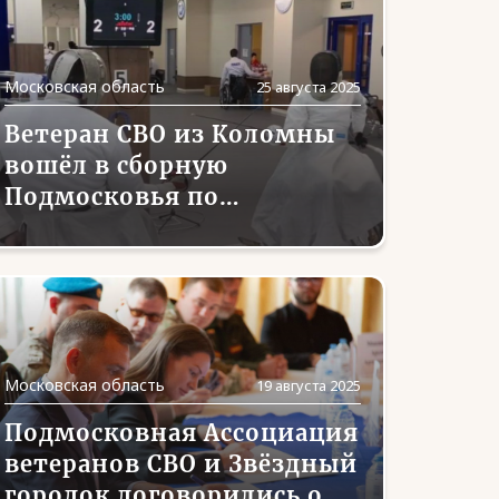
Московская область
25 августа 2025
Ветеран СВО из Коломны
вошёл в сборную
Подмосковья по
паралимпийскому
фехтованию
Московская область
19 августа 2025
Подмосковная Ассоциация
ветеранов СВО и Звёздный
городок договорились о